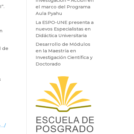
Investigación – Acción en
I”.
el marco del Programa
Aula Pyahu
La ESPO-UNE presenta a
nuevos Especialistas en
en
Didáctica Universitaria
Desarrollo de Módulos
l de
en la Maestría en
Investigación Científica y
Doctorado
s
e…/