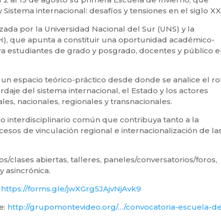
 y Sistema internacional: desafíos y tensiones en el siglo XX
zada por la Universidad Nacional del Sur (UNS) y la
H), que apunta a constituir una oportunidad académico-
ra estudiantes de grado y posgrado, docentes y público 
ar un espacio teórico-práctico desde donde se analice el ro
ordaje del sistema internacional, el Estado y los actores
es, nacionales, regionales y transnacionales.
 interdisciplinario común que contribuya tanto a la
cesos de vinculación regional e internacionalización de la
/clases abiertas, talleres, paneles/conversatorios/foros,
y asincrónica.
:
https://forms.gle/jwXGrg5JAjvNjAvk9
e:
http://grupomontevideo.org/…/convocatoria-escuela-d