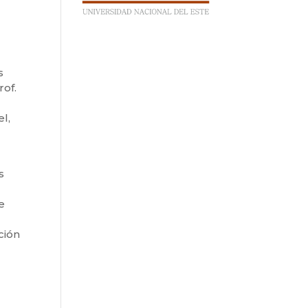
s
rof.
a
l,
s
e
ción