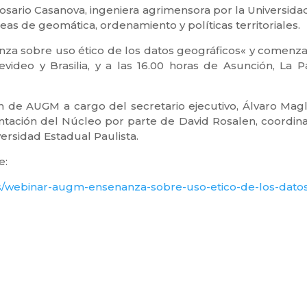
Rosario Casanova, ingeniera agrimensora por la Universida
reas de geomática, ordenamiento y políticas territoriales.
anza sobre uso ético de los datos geográficos« y comenza
video y Brasilia, y a las 16.00 horas de Asunción, La P
n de AUGM a cargo del secretario ejecutivo, Álvaro Magli
ntación del Núcleo por parte de David Rosalen, coordin
rsidad Estadual Paulista.
e:
ias/webinar-augm-ensenanza-sobre-uso-etico-de-los-dato