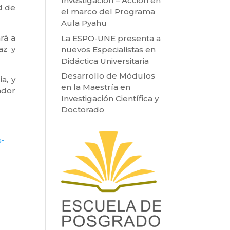
Investigación – Acción en
d de
el marco del Programa
Aula Pyahu
rá a
La ESPO-UNE presenta a
az y
nuevos Especialistas en
Didáctica Universitaria
Desarrollo de Módulos
a, y
en la Maestría en
ador
Investigación Científica y
Doctorado
s-