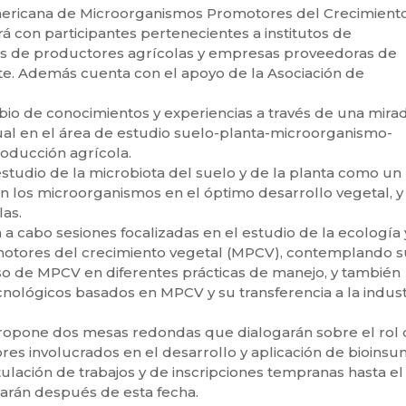
americana de Microorganismos Promotores del Crecimient
á con participantes pertenecientes a institutos de
nes de productores agrícolas y empresas proveedoras de
e. Además cuenta con el apoyo de la Asociación de
mbio de conocimientos y experiencias a través de una mira
tual en el área de estudio suelo-planta-microorganismo-
roducción agrícola.
udio de la microbiota del suelo y de la planta como un
n los microorganismos en el óptimo desarrollo vegetal, y
las.
 a cabo sesiones focalizadas en el estudio de la ecología 
otores del crecimiento vegetal (MPCV), contemplando s
so de MPCV en diferentes prácticas de manejo, y también
nológicos basados en MPCV y su transferencia a la indust
propone dos mesas redondas que dialogarán sobre el rol
tores involucrados en el desarrollo y aplicación de bioinsu
lación de trabajos y de inscripciones tempranas hasta el
zarán después de esta fecha.